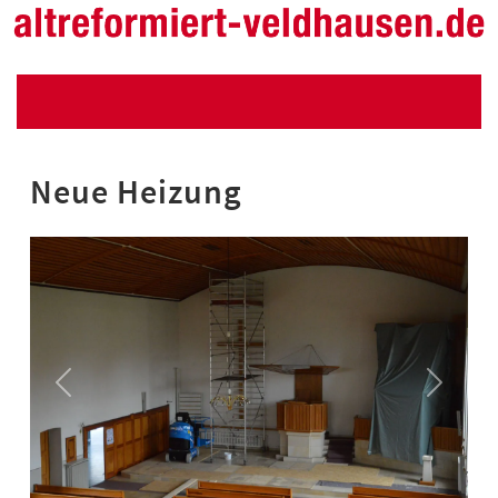
Neue Heizung
▼
▼
Previous
Next
▼
▼