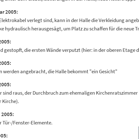
ar 2005:
lektrokabel verlegt sind, kann in der Halle die Verkleidung ange
e hydraulisch herausgesägt, um Platz zu schaffen für die neue T
2005:
d gestopft, die ersten Wände verputzt (hier: in der oberen Etage 
2005:
en werden angebracht, die Halle bekommt "ein Gesicht"
2005:
er sind raus, der Durchbruch zum ehemaligen Kirchenratszimmer 
 Kirche).
l 2005:
r Tür-/Fenster-Elemente.
005: