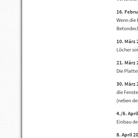
16. Febru
Wenn die E
Betondeck
10. März 
Löcher sin
21. März 
Die Platt
30. März 
die Fenst
(neben der
4./6. Apri
Einbau de
8. April 2