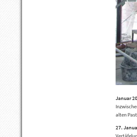
Januar 2
Inzwische
alten Past
27. Janua
Vertäfelun